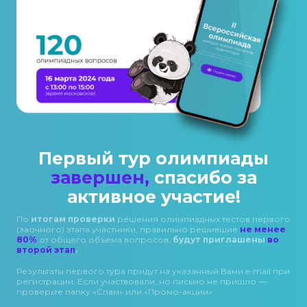
Первый тур олимпиады
завершен,
спасибо за
активное участие!
По
итогам проверки
решения олимпиадных тестов первого
(заочного) этапа участники, правильно решившие
не менее
80%
от общего объема вопросов,
будут приглашены
во
второй этап
.
Результаты первого тура придут на указанный Вами e-mail при
регистрации. Если участвовали, но письмо не пришло —
проверьте папку «Спам» или «Промо-акции»